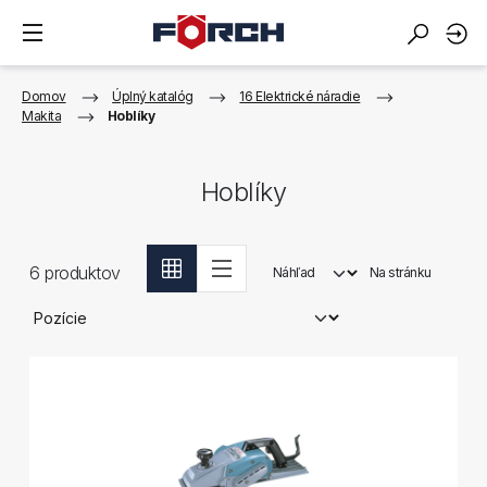
Domov
Úplný katalóg
16 Elektrické náradie
Makita
Hoblíky
Hoblíky
6
produktov
Náhľad
Na stránku