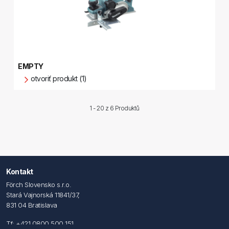
EMPTY
otvoriť produkt (1)
1 - 20 z
6 Produktů
Kontakt
Förch Slovensko s.r.o.
Stará Vajnorská 11841/37,
831 04 Bratislava
Tf: +421 0800 500 151