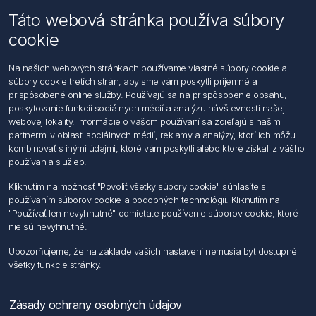
Táto webová stránka používa súbory
Email: office@foerch.sk
cookie
Kontaktujte nás
Na našich webových stránkach používame vlastné súbory cookie a
súbory cookie tretích strán, aby sme vám poskytli príjemné a
Informácie
prispôsobené online služby. Používajú sa na prispôsobenie obsahu,
Imprint
poskytovanie funkcií sociálnych médií a analýzu návštevnosti našej
Vyhlásenie k ochrane údajov
webovej lokality. Informácie o vašom používaní sa zdieľajú s našimi
Všeobecné dodacie a obchodné podmienky
partnermi v oblasti sociálnych médií, reklamy a analýzy, ktorí ich môžu
Obchodný zástupca
kombinovať s inými údajmi, ktoré vám poskytli alebo ktoré získali z vášho
používania služieb.
Môj účet
Kliknutím na možnosť "Povoliť všetky súbory cookie" súhlasíte s
používaním súborov cookie a podobných technológií. Kliknutím na
Môj účet
"Používať len nevyhnutné" odmietate používanie súborov cookie, ktoré
Objednávky
nie sú nevyhnutné.
Adresy
Upozorňujeme, že na základe vašich nastavení nemusia byť dostupné
všetky funkcie stránky.
Nasledujte nás
Zásady ochrany osobných údajov