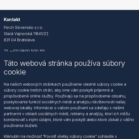
Kontakt
Förch Slovensko s.r.o.
Stará Vajnorská 11841/37,
831 04 Bratislava
Tf: +421 0800 500 151
Táto webová stránka používa súbory
Email: office@foerch.sk
cookie
Kontaktujte nás
Na našich webových stránkach používame vlastné súbory cookie a
súbory cookie tretích strán, aby sme vám poskytli príjemné a
Informácie
prispôsobené online služby. Používajú sa na prispôsobenie obsahu,
Imprint
poskytovanie funkcií sociálnych médií a analýzu návštevnosti našej
Vyhlásenie k ochrane údajov
webovej lokality. Informácie o vašom používaní sa zdieľajú s našimi
Všeobecné dodacie a obchodné podmienky
partnermi v oblasti sociálnych médií, reklamy a analýzy, ktorí ich môžu
Obchodný zástupca
kombinovať s inými údajmi, ktoré vám poskytli alebo ktoré získali z vášho
používania služieb.
Môj účet
Kliknutím na možnosť "Povoliť všetky súbory cookie" súhlasíte s