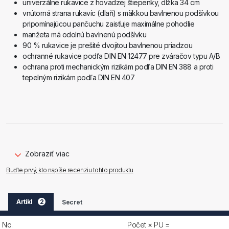
univerzálne rukavice z hovädzej štiepenky, dĺžka 34 cm
vnútorná strana rukavíc (dlaň) s mäkkou bavlnenou podšívkou
pripomínajúcou pančuchu zaisťuje maximálne pohodlie
manžeta má odolnú bavlnenú podšívku
90 % rukavice je prešité dvojitou bavlnenou priadzou
ochranné rukavice podľa DIN EN 12477 pre zváračov typu A/B
ochrana proti mechanickým rizikám podľa DIN EN 388 a proti
tepelným rizikám podľa DIN EN 407
Zobraziť viac
Buďte prvý, kto napíše recenziu tohto produktu
Artikl
2
Secret
No.
Počet × PU =