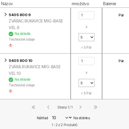
Názov
množstvo
Balenie
5405 800 9
Pár
ZVÁRAC.RUKAVICE MIG-BASE
x
VEL.9
Na sklade
Technické údaje
=
5
Pár
5405 800 10
Pár
ZVÁRA.RUKAVICE MIG-BASE
x
VEL.10
Na sklade
Technické údaje
=
5
Pár
Strana 1 / 1
Náhľad
Na stránku
1 - 2 z
2
Produktů