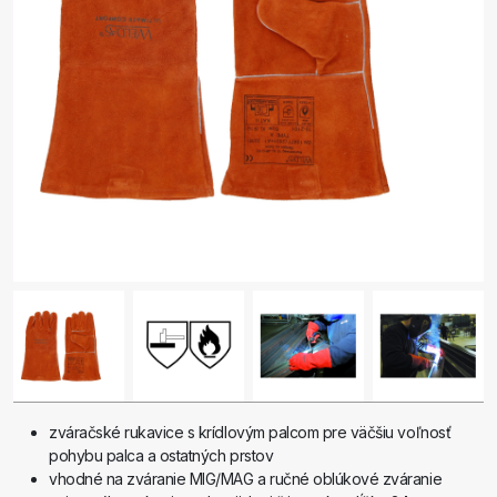
zváračské rukavice s krídlovým palcom pre väčšiu voľnosť
pohybu palca a ostatných prstov
vhodné na zváranie MIG/MAG a ručné oblúkové zváranie