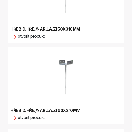
HŘEB.D.HŘE./NÁR.LA.ZI 50X310MM
otvoriť produkt
HŘEB.D.HŘE./NÁR.LA.ZI 60X210MM
otvoriť produkt