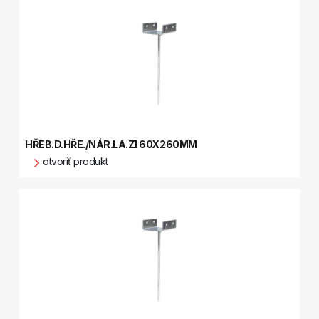
HŘEB.D.HŘE./NÁR.LA.ZI 60X260MM
otvoriť produkt