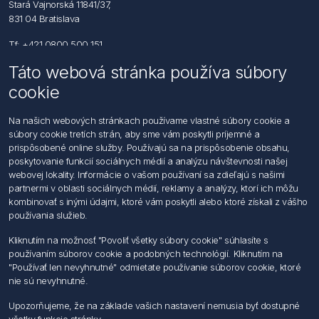
Stará Vajnorská 11841/37,
831 04 Bratislava
Tf: +421 0800 500 151
Táto webová stránka používa súbory
Email: office@foerch.sk
cookie
Kontaktujte nás
Na našich webových stránkach používame vlastné súbory cookie a
súbory cookie tretích strán, aby sme vám poskytli príjemné a
Informácie
prispôsobené online služby. Používajú sa na prispôsobenie obsahu,
Imprint
poskytovanie funkcií sociálnych médií a analýzu návštevnosti našej
Vyhlásenie k ochrane údajov
webovej lokality. Informácie o vašom používaní sa zdieľajú s našimi
Všeobecné dodacie a obchodné podmienky
partnermi v oblasti sociálnych médií, reklamy a analýzy, ktorí ich môžu
Obchodný zástupca
kombinovať s inými údajmi, ktoré vám poskytli alebo ktoré získali z vášho
používania služieb.
Môj účet
Kliknutím na možnosť "Povoliť všetky súbory cookie" súhlasíte s
používaním súborov cookie a podobných technológií. Kliknutím na
Môj účet
"Používať len nevyhnutné" odmietate používanie súborov cookie, ktoré
Objednávky
nie sú nevyhnutné.
Adresy
Upozorňujeme, že na základe vašich nastavení nemusia byť dostupné