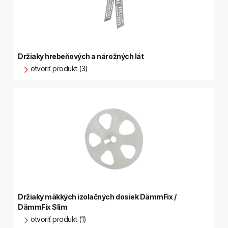
Držiaky hrebeňových a nárožných lát
otvoriť produkt (3)
Držiaky mäkkých izolačných dosiek DämmFix /
DämmFix Slim
otvoriť produkt (1)