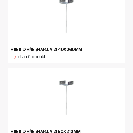
HŘEB.D.HŘE./NÁR.LA.ZI 40X260MM
otvoriť produkt
HŘEB.D.HŘE./NÁR.LA.ZI 50X210MM