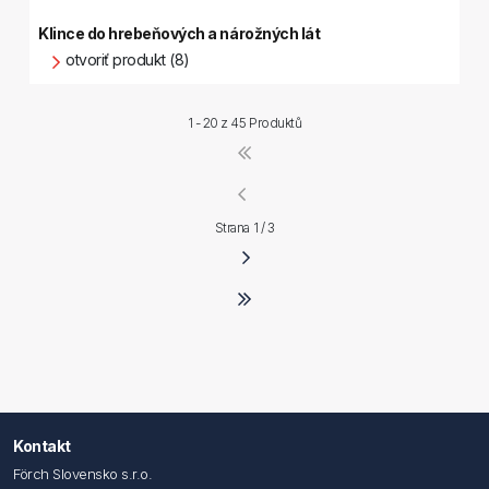
Klince do hrebeňových a nárožných lát
otvoriť produkt (8)
1 - 20 z
45 Produktů
Strana 1 / 3
Kontakt
Förch Slovensko s.r.o.