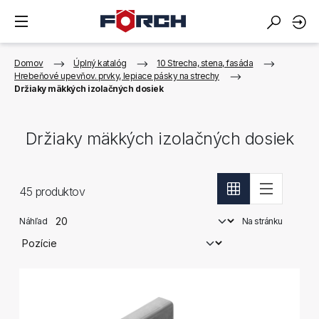
Domov
Úplný katalóg
10 Strecha, stena, fasáda
Hrebeňové upevňov. prvky, lepiace pásky na strechy
Držiaky mäkkých izolačných dosiek
Držiaky mäkkých izolačných dosiek
45
produktov
Náhľad
Na stránku