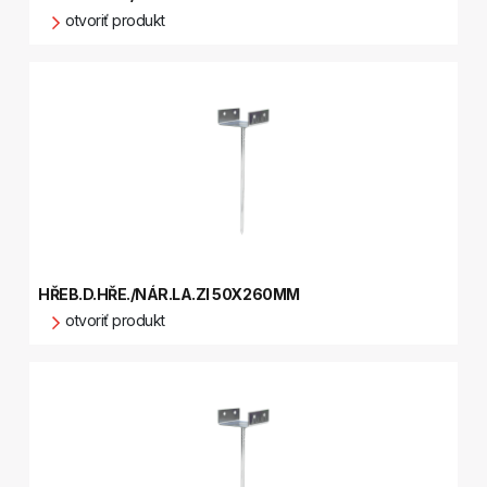
otvoriť produkt
HŘEB.D.HŘE./NÁR.LA.ZI 50X260MM
otvoriť produkt