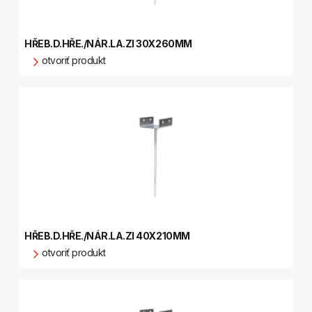
HŘEB.D.HŘE./NÁR.LA.ZI 30X260MM
otvoriť produkt
HŘEB.D.HŘE./NÁR.LA.ZI 40X210MM
otvoriť produkt