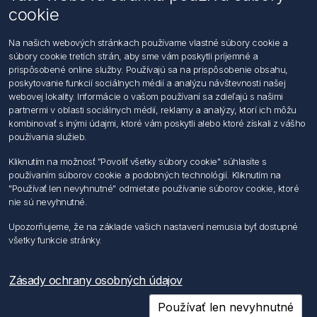
cookie
Kontaktujte nás
Na našich webových stránkach používame vlastné súbory cookie a
súbory cookie tretích strán, aby sme vám poskytli príjemné a
Informácie
prispôsobené online služby. Používajú sa na prispôsobenie obsahu,
Imprint
poskytovanie funkcií sociálnych médií a analýzu návštevnosti našej
Vyhlásenie k ochrane údajov
webovej lokality. Informácie o vašom používaní sa zdieľajú s našimi
Všeobecné dodacie a obchodné podmienky
partnermi v oblasti sociálnych médií, reklamy a analýzy, ktorí ich môžu
Obchodný zástupca
kombinovať s inými údajmi, ktoré vám poskytli alebo ktoré získali z vášho
používania služieb.
Môj účet
Kliknutím na možnosť "Povoliť všetky súbory cookie" súhlasíte s
používaním súborov cookie a podobných technológií. Kliknutím na
Môj účet
"Používať len nevyhnutné" odmietate používanie súborov cookie, ktoré
Objednávky
nie sú nevyhnutné.
Adresy
Upozorňujeme, že na základe vašich nastavení nemusia byť dostupné
všetky funkcie stránky.
Nasledujte nás
Zásady ochrany osobných údajov
Používať len nevyhnutné