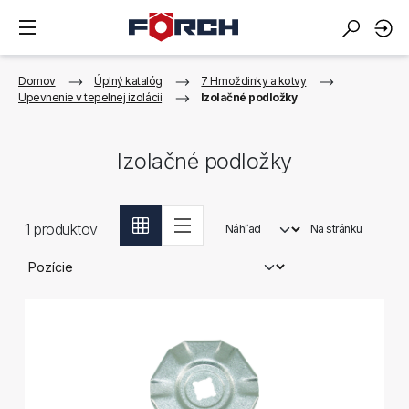
Domov
Úplný katalóg
7 Hmoždinky a kotvy
Upevnenie v tepelnej izolácii
Izolačné podložky
Izolačné podložky
1
produktov
Náhľad
Na stránku