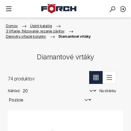
Domov
Úplný katalóg
3 Vŕtanie, frézovanie, rezanie závitov
Dierovky, vŕtacie korunky
Diamantové vrtáky
Diamantové vrtáky
74
produktov
Náhľad
Na stránku