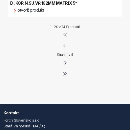
DI.KOR.N.SU.VŔ.162MM MATRIX 5*
otvoriť produkt
1 - 20 z
74 Produktů
Strana 1 / 4
Kontakt
Förch Slovensko s.r.o.
Stará Vajnorská 11841/37,