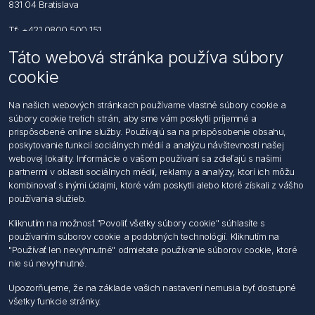
831 04 Bratislava
Tf: +421 0800 500 151
Táto webová stránka používa súbory
Email: office@foerch.sk
cookie
Kontaktujte nás
Na našich webových stránkach používame vlastné súbory cookie a
súbory cookie tretích strán, aby sme vám poskytli príjemné a
Informácie
prispôsobené online služby. Používajú sa na prispôsobenie obsahu,
Imprint
poskytovanie funkcií sociálnych médií a analýzu návštevnosti našej
Vyhlásenie k ochrane údajov
webovej lokality. Informácie o vašom používaní sa zdieľajú s našimi
Všeobecné dodacie a obchodné podmienky
partnermi v oblasti sociálnych médií, reklamy a analýzy, ktorí ich môžu
Obchodný zástupca
kombinovať s inými údajmi, ktoré vám poskytli alebo ktoré získali z vášho
používania služieb.
Môj účet
Kliknutím na možnosť "Povoliť všetky súbory cookie" súhlasíte s
používaním súborov cookie a podobných technológií. Kliknutím na
Môj účet
"Používať len nevyhnutné" odmietate používanie súborov cookie, ktoré
Objednávky
nie sú nevyhnutné.
Adresy
Upozorňujeme, že na základe vašich nastavení nemusia byť dostupné
všetky funkcie stránky.
Nasledujte nás