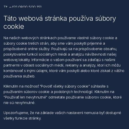
Tf: +421 0800 500 151
Táto webová stránka používa súbory
Email: office@foerch.sk
cookie
Kontaktujte nás
Na našich webových stránkach používame vlastné súbory cookie a
súbory cookie tretích strán, aby sme vám poskytli príjemné a
Informácie
prispôsobené online služby. Používajú sa na prispôsobenie obsahu,
Imprint
poskytovanie funkcií sociálnych médií a analýzu návštevnosti našej
Vyhlásenie k ochrane údajov
webovej lokality. Informácie o vašom používaní sa zdieľajú s našimi
Všeobecné dodacie a obchodné podmienky
partnermi v oblasti sociálnych médií, reklamy a analýzy, ktorí ich môžu
Obchodný zástupca
kombinovať s inými údajmi, ktoré vám poskytli alebo ktoré získali z vášho
používania služieb.
Môj účet
Kliknutím na možnosť "Povoliť všetky súbory cookie" súhlasíte s
používaním súborov cookie a podobných technológií. Kliknutím na
Môj účet
"Používať len nevyhnutné" odmietate používanie súborov cookie, ktoré
Objednávky
nie sú nevyhnutné.
Adresy
Upozorňujeme, že na základe vašich nastavení nemusia byť dostupné
všetky funkcie stránky.
Nasledujte nás