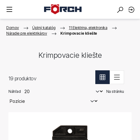
Domov
Úplný katalóg
11 Elektrina, elektronika
Náradie pre elektrikárov
Krimpovacie kliešte
Krimpovacie kliešte
19
produktov
Náhľad
Na stránku