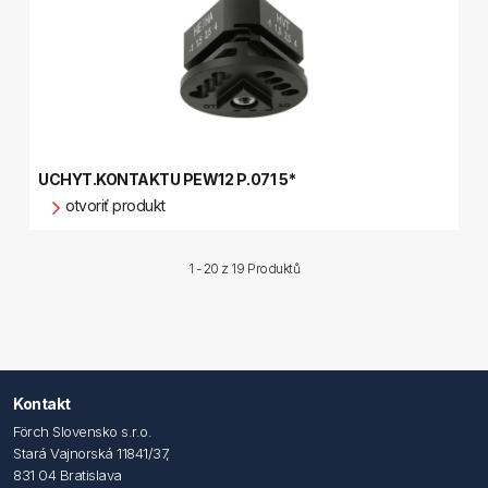
UCHYT.KONTAKTU PEW12 P.071 5*
otvoriť produkt
1 - 20 z
19 Produktů
Kontakt
Förch Slovensko s.r.o.
Stará Vajnorská 11841/37,
831 04 Bratislava