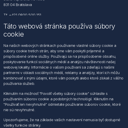
831 04 Bratislava
Tf: +421 0800 500 151
Táto webová stránka používa súbory
Email: office@foerch.sk
cookie
Kontaktujte nás
Na našich webových stránkach používame vlastné súbory cookie a
súbory cookie tretích strán, aby sme vám poskytli príjemné a
Informácie
prispôsobené online služby. Používajú sa na prispôsobenie obsahu,
Imprint
poskytovanie funkcií sociálnych médií a analýzu návštevnosti našej
Vyhlásenie k ochrane údajov
webovej lokality. Informácie o vašom používaní sa zdieľajú s našimi
Všeobecné dodacie a obchodné podmienky
partnermi v oblasti sociálnych médií, reklamy a analýzy, ktorí ich môžu
Obchodný zástupca
kombinovať s inými údajmi, ktoré vám poskytli alebo ktoré získali z vášho
používania služieb.
Môj účet
Kliknutím na možnosť "Povoliť všetky súbory cookie" súhlasíte s
používaním súborov cookie a podobných technológií. Kliknutím na
Môj účet
"Používať len nevyhnutné" odmietate používanie súborov cookie, ktoré
Objednávky
nie sú nevyhnutné.
Adresy
Upozorňujeme, že na základe vašich nastavení nemusia byť dostupné
všetky funkcie stránky.