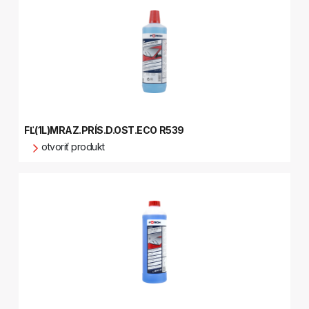
FĽ(1L)MRAZ.PRÍS.D.OST.ECO R539
otvoriť produkt