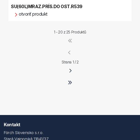
SU(60L)MRAZ.PRÍS.DO OST.R539
otvoriť produkt
1 - 20 z
25 Produktů
Strana 1 / 2
Kontakt
Förch Slovensko s.r.o.
Stará Vajnorská 11841/37,