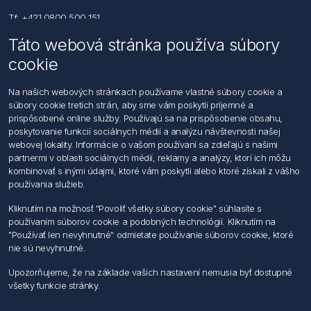
Tf: +421 0800 500 151
Táto webová stránka používa súbory
Email: office@foerch.sk
cookie
Kontaktujte nás
Na našich webových stránkach používame vlastné súbory cookie a
súbory cookie tretích strán, aby sme vám poskytli príjemné a
Informácie
prispôsobené online služby. Používajú sa na prispôsobenie obsahu,
Imprint
poskytovanie funkcií sociálnych médií a analýzu návštevnosti našej
Vyhlásenie k ochrane údajov
webovej lokality. Informácie o vašom používaní sa zdieľajú s našimi
Všeobecné dodacie a obchodné podmienky
partnermi v oblasti sociálnych médií, reklamy a analýzy, ktorí ich môžu
Obchodný zástupca
kombinovať s inými údajmi, ktoré vám poskytli alebo ktoré získali z vášho
používania služieb.
Môj účet
Kliknutím na možnosť "Povoliť všetky súbory cookie" súhlasíte s
používaním súborov cookie a podobných technológií. Kliknutím na
Môj účet
"Používať len nevyhnutné" odmietate používanie súborov cookie, ktoré
Objednávky
nie sú nevyhnutné.
Adresy
Upozorňujeme, že na základe vašich nastavení nemusia byť dostupné
všetky funkcie stránky.
Nasledujte nás