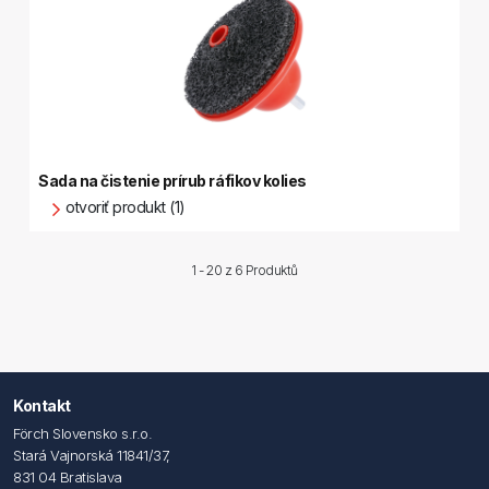
Sada na čistenie prírub ráfikov kolies
otvoriť produkt (1)
1 - 20 z
6 Produktů
Kontakt
Förch Slovensko s.r.o.
Stará Vajnorská 11841/37,
831 04 Bratislava