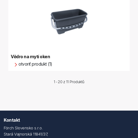
Vědro na mytí oken
otvoriť produkt (1)
1 - 20 z
11 Produktů
Kontakt
Förch Slovensko s.r.o.
Stará Vajnorská 11841/37,