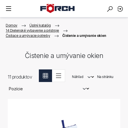
Domov
Úplný katalóg
14 Dielenské vybavenie a prístroje
Čistiace a umývacie potreby
Čistenie a umývanie okien
Čistenie a umývanie okien
11
produktov
Náhľad
Na stránku