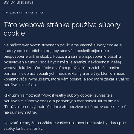
831 04 Bratislava
Tf: +421 0800 500 151
Táto webová stránka používa súbory
Email: office@foerch.sk
cookie
Kontaktujte nás
Na našich webových stránkach používame vlastné súbory cookie a
súbory cookie tretích strán, aby sme vám poskytli príjemné a
Informácie
prispôsobené online služby. Používajú sa na prispôsobenie obsahu,
Imprint
poskytovanie funkcií sociálnych médií a analýzu návštevnosti našej
Vyhlásenie k ochrane údajov
webovej lokality. Informácie o vašom používaní sa zdieľajú s našimi
Všeobecné dodacie a obchodné podmienky
partnermi v oblasti sociálnych médií, reklamy a analýzy, ktorí ich môžu
Obchodný zástupca
kombinovať s inými údajmi, ktoré vám poskytli alebo ktoré získali z vášho
používania služieb.
Môj účet
Kliknutím na možnosť "Povoliť všetky súbory cookie" súhlasíte s
používaním súborov cookie a podobných technológií. Kliknutím na
Môj účet
"Používať len nevyhnutné" odmietate používanie súborov cookie, ktoré
Objednávky
nie sú nevyhnutné.
Adresy
Upozorňujeme, že na základe vašich nastavení nemusia byť dostupné
všetky funkcie stránky.
Nasledujte nás