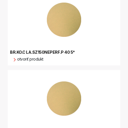
BR.KO.C LA.SZ150NEPERF.P 40 5*
otvoriť produkt