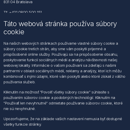
831 04 Bratislava
Tf: +421 0800 500 151
Táto webová stránka používa súbory
Email: office@foerch.sk
cookie
Kontaktujte nás
Na našich webových stránkach používame vlastné súbory cookie a
súbory cookie tretích strán, aby sme vám poskytli príjemné a
Informácie
prispôsobené online služby. Používajú sa na prispôsobenie obsahu,
Imprint
poskytovanie funkcií sociálnych médií a analýzu návštevnosti našej
Vyhlásenie k ochrane údajov
webovej lokality. Informácie o vašom používaní sa zdieľajú s našimi
Všeobecné dodacie a obchodné podmienky
partnermi v oblasti sociálnych médií, reklamy a analýzy, ktorí ich môžu
Obchodný zástupca
kombinovať s inými údajmi, ktoré vám poskytli alebo ktoré získali z vášho
používania služieb.
Môj účet
Kliknutím na možnosť "Povoliť všetky súbory cookie" súhlasíte s
používaním súborov cookie a podobných technológií. Kliknutím na
Môj účet
"Používať len nevyhnutné" odmietate používanie súborov cookie, ktoré
Objednávky
nie sú nevyhnutné.
Adresy
Upozorňujeme, že na základe vašich nastavení nemusia byť dostupné
všetky funkcie stránky.
Nasledujte nás