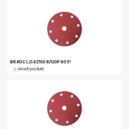
BR.KO.C L.D.SZ150 8/120P 60 5*
otvoriť produkt