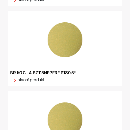
BR.KO.C LA.SZ115NEPERF.P180 5*
otvoriť produkt