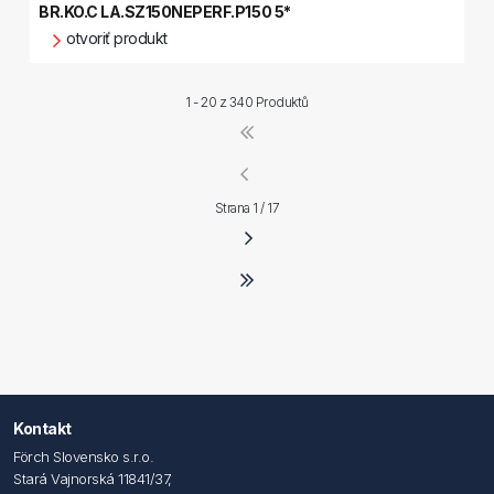
BR.KO.C LA.SZ150NEPERF.P150 5*
otvoriť produkt
1 - 20 z
340 Produktů
Strana 1 / 17
Kontakt
Förch Slovensko s.r.o.
Stará Vajnorská 11841/37,