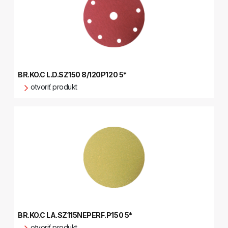
BR.KO.C L.D.SZ150 8/120P120 5*
otvoriť produkt
BR.KO.C LA.SZ115NEPERF.P150 5*
otvoriť produkt