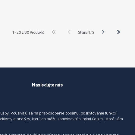
1 - 20 z
60 Produktů
Strana 1 / 3
Nasledujte nás
užby. Používajú sa na prispôsobenie obsahu, poskytovanie funkcií
 reklamy a analýzy, ktorí ich môžu kombinovať s inými údajmi, ktoré vám