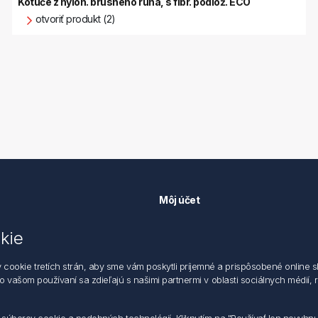
Kotúče z nylon. brúsneho rúna, s fíbr. podlož. ECO
otvoriť produkt (2)
Môj účet
Môj účet
kie
k ochrane údajov
Objednávky
 dodacie a obchodné podmienky
Adresy
okie tretích strán, aby sme vám poskytli príjemné a prispôsobené online sl
zástupca
 o vašom používaní sa zdieľajú s našimi partnermi v oblasti sociálnych médií,