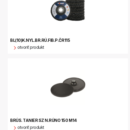
BL(10)K.NYL.BR.RÚ.FIB.P.ČR115
otvoriť produkt
BRÚS. TANIER SZ N.RÚNO 150 M14
otvoriť produkt