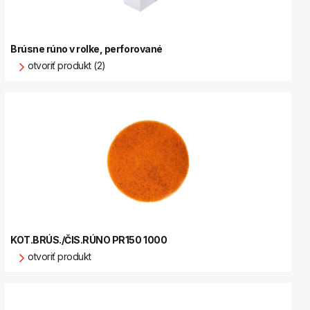
Brúsne rúno v rolke, perforované
otvoriť produkt (2)
KOT.BRÚS./ČIS.RÚNO PR150 1000
otvoriť produkt