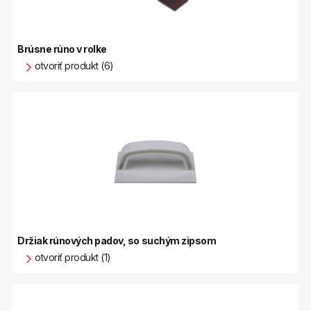
Brúsne rúno v rolke
otvoriť produkt (6)
Držiak rúnových padov, so suchým zipsom
otvoriť produkt (1)