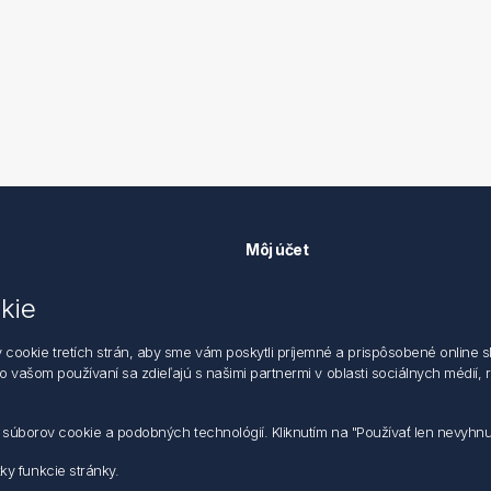
Môj účet
Môj účet
kie
k ochrane údajov
Objednávky
 dodacie a obchodné podmienky
Adresy
okie tretích strán, aby sme vám poskytli príjemné a prispôsobené online sl
zástupca
 o vašom používaní sa zdieľajú s našimi partnermi v oblasti sociálnych médií,
m súborov cookie a podobných technológií. Kliknutím na "Používať len nevyhn
y funkcie stránky.