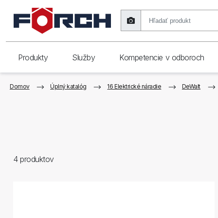
Produkty
Služby
Kompetencie v odboroch
Domov
Úplný katalóg
16 Elektrické náradie
DeWalt
4
produktov