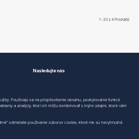
1 - 20 z
4 Produktů
Nasledujte nás
užby. Používajú sa na prispôsobenie obsahu, poskytovanie funkcií
 reklamy a analýzy, ktorí ich môžu kombinovať s inými údajmi, ktoré vám
utné" odmietate používanie súborov cookie, ktoré nie sú nevyhnutné.