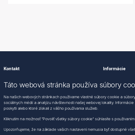
Kontakt
Informácie
Förch Slovensko s.r.o.
Imprint
Táto webová stránka používa súbory coo
Stará Vajnorská 11841/37,
Vyhlásenie 
831 04 Bratislava
Všeobecné
Na našich webových stránkach používame vlastné súbory cookie a súbory co
Obchodný 
sociálnych médií a analýzu návštevnosti našej webovej lokality. Informácie
Tf: +421 0800 500 151
poskytli alebo ktoré získali z vášho používania služieb.
Email: office@foerch.sk
Kliknutím na možnosť "Povoliť všetky súbory cookie" súhlasíte s používaní
Kontaktujte nás
Upozorňujeme, že na základe vašich nastavení nemusia byť dostupné všetk