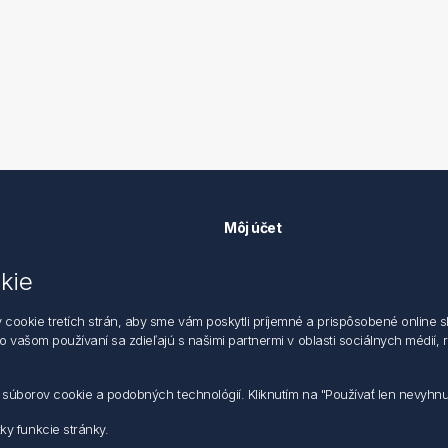
Môj účet
Môj účet
kie
k ochrane údajov
Objednávky
 dodacie a obchodné podmienky
Adresy
okie tretích strán, aby sme vám poskytli príjemné a prispôsobené online sl
zástupca
 o vašom používaní sa zdieľajú s našimi partnermi v oblasti sociálnych médií,
m súborov cookie a podobných technológií. Kliknutím na "Používať len nevyhn
y funkcie stránky.