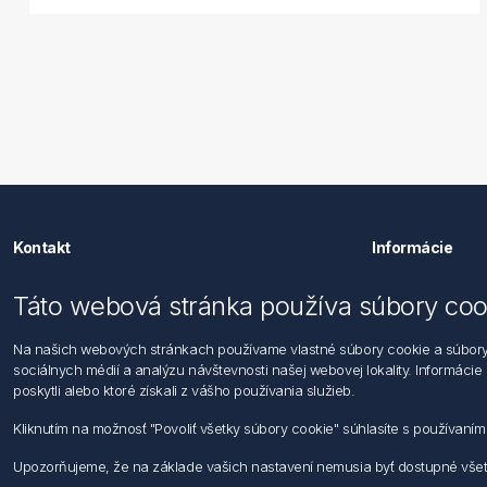
Kontakt
Informácie
Förch Slovensko s.r.o.
Imprint
Táto webová stránka používa súbory coo
Stará Vajnorská 11841/37,
Vyhlásenie 
831 04 Bratislava
Všeobecné
Na našich webových stránkach používame vlastné súbory cookie a súbory co
Obchodný 
sociálnych médií a analýzu návštevnosti našej webovej lokality. Informácie
Tf: +421 0800 500 151
poskytli alebo ktoré získali z vášho používania služieb.
Email: office@foerch.sk
Kliknutím na možnosť "Povoliť všetky súbory cookie" súhlasíte s používaní
Kontaktujte nás
Upozorňujeme, že na základe vašich nastavení nemusia byť dostupné všetk