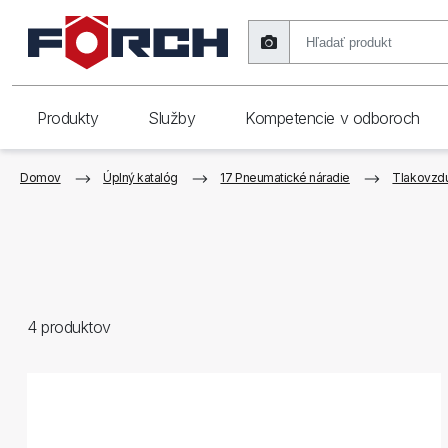
Produkty
Služby
Kompetencie v odboroch
Domov
Úplný katalóg
17 Pneumatické náradie
Tlakovzdu
4
produktov