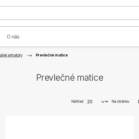
O nás
šné armatúry
Prevlečné matice
Prevlečné matice
Náhľad
Na stránku