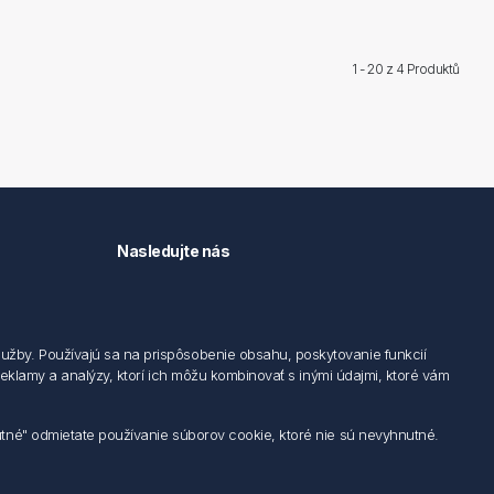
1 - 20 z
4 Produktů
Nasledujte nás
užby. Používajú sa na prispôsobenie obsahu, poskytovanie funkcií
 reklamy a analýzy, ktorí ich môžu kombinovať s inými údajmi, ktoré vám
utné" odmietate používanie súborov cookie, ktoré nie sú nevyhnutné.