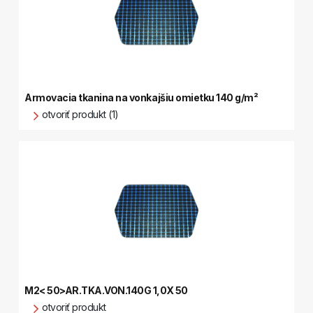
Armovacia tkanina na vonkajšiu omietku 140 g/m²
otvoriť produkt (1)
M2< 50>AR.TKA.VON.140G 1,0X 50
otvoriť produkt