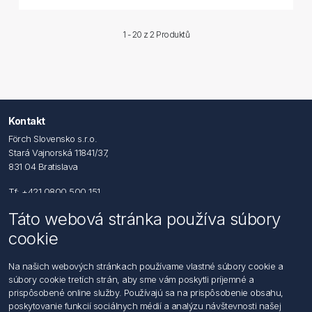
1 - 20 z
2 Produktů
Kontakt
Förch Slovensko s.r.o.
Stará Vajnorská 11841/37,
831 04 Bratislava
Tf: +421 0800 500 151
Táto webová stránka používa súbory
Email: office@foerch.sk
cookie
Kontaktujte nás
Na našich webových stránkach používame vlastné súbory cookie a
súbory cookie tretích strán, aby sme vám poskytli príjemné a
Informácie
prispôsobené online služby. Používajú sa na prispôsobenie obsahu,
Imprint
poskytovanie funkcií sociálnych médií a analýzu návštevnosti našej