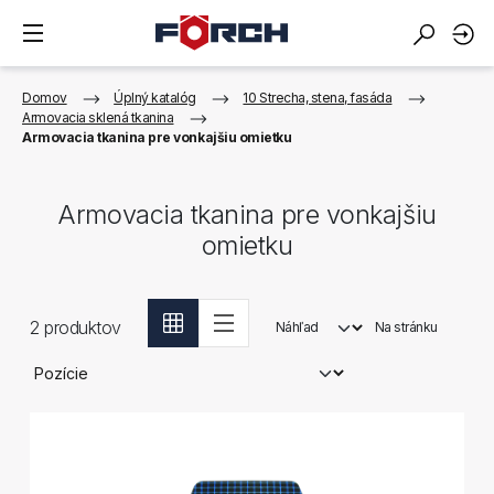
Domov
Úplný katalóg
10 Strecha, stena, fasáda
Armovacia sklená tkanina
Armovacia tkanina pre vonkajšiu omietku
Armovacia tkanina pre vonkajšiu
omietku
2
produktov
Náhľad
Na stránku