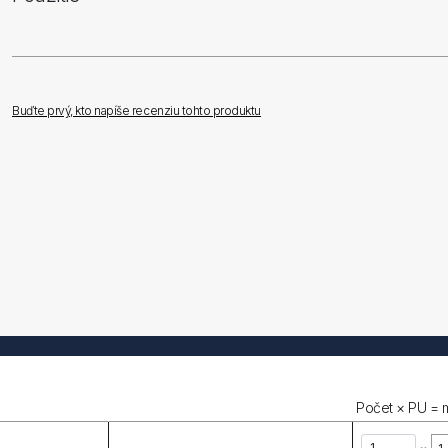
Buďte prvý, kto napíše recenziu tohto produktu
Počet × PU = 