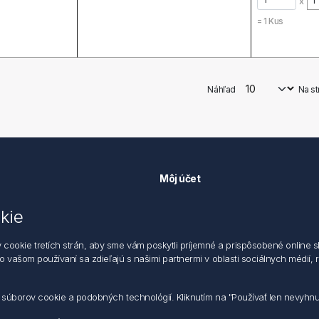
x
=
1
Kus
Náhľad
Na st
Môj účet
Môj účet
kie
k ochrane údajov
Objednávky
 dodacie a obchodné podmienky
Adresy
okie tretích strán, aby sme vám poskytli príjemné a prispôsobené online sl
zástupca
 o vašom používaní sa zdieľajú s našimi partnermi v oblasti sociálnych médií,
m súborov cookie a podobných technológií. Kliknutím na "Používať len nevyhn