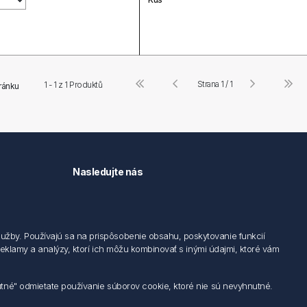
Strana 1 / 1
1 - 1 z
1
Produktů
ránku
Nasledujte nás
užby. Používajú sa na prispôsobenie obsahu, poskytovanie funkcií
 reklamy a analýzy, ktorí ich môžu kombinovať s inými údajmi, ktoré vám
utné" odmietate používanie súborov cookie, ktoré nie sú nevyhnutné.