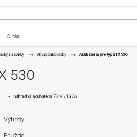
O nás
ačky a sponky
Akusponkovačky
Akubatéria pre typ BTX 530
TX 530
náhradná akubatéria 7,2 V / 1,3 Ah
Výhody
Použitie