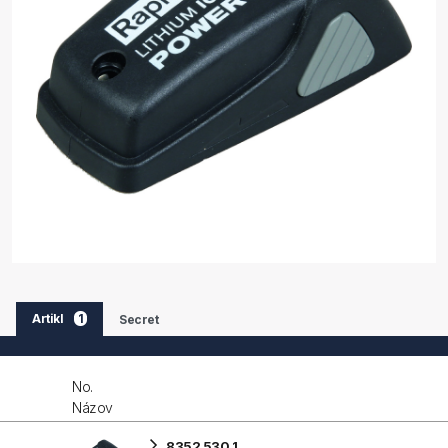
Artikl
1
Secret
No.
Názov
8352 530 1