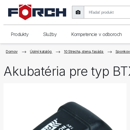
Produkty
Služby
Kompetencie v odboroch
Domov
Úplný katalóg
10 Strecha, stena, fasáda
Sponkov
Akubatéria pre typ B