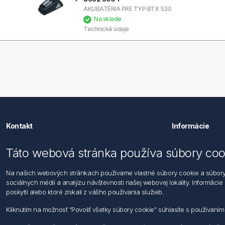
AKUBATÉRIA PRE TYP BTX 530
Na sklade
Technické údaje
Kontakt
Informácie
Förch Slovensko s.r.o.
Imprint
Táto webová stránka používa súbory coo
Stará Vajnorská 11841/37,
Vyhlásenie 
831 04 Bratislava
Všeobecné
Na našich webových stránkach používame vlastné súbory cookie a súbory co
Obchodný 
sociálnych médií a analýzu návštevnosti našej webovej lokality. Informácie
Tf: +421 0800 500 151
poskytli alebo ktoré získali z vášho používania služieb.
Email: office@foerch.sk
Kliknutím na možnosť "Povoliť všetky súbory cookie" súhlasíte s používaní
Kontaktujte nás