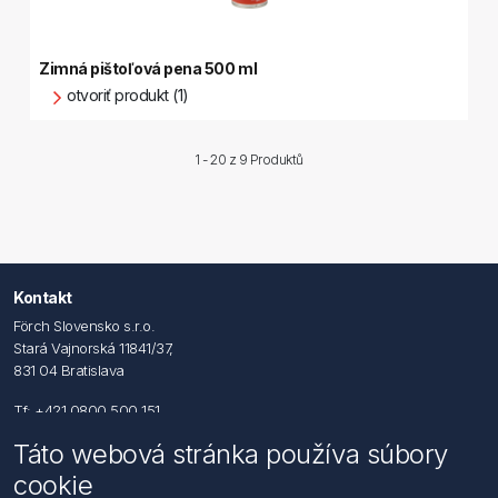
Zimná pištoľová pena 500 ml
otvoriť produkt (1)
1 - 20 z
9 Produktů
Kontakt
Förch Slovensko s.r.o.
Stará Vajnorská 11841/37,
831 04 Bratislava
Tf: +421 0800 500 151
Táto webová stránka používa súbory
Email: office@foerch.sk
cookie
Kontaktujte nás