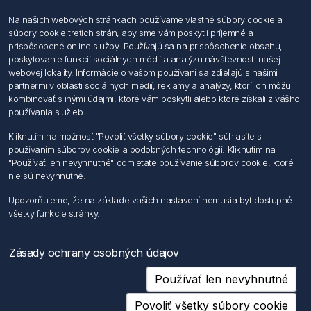
Na našich webových stránkach používame vlastné súbory cookie a
súbory cookie tretích strán, aby sme vám poskytli príjemné a
Informácie
prispôsobené online služby. Používajú sa na prispôsobenie obsahu,
Imprint
poskytovanie funkcií sociálnych médií a analýzu návštevnosti našej
Vyhlásenie k ochrane údajov
webovej lokality. Informácie o vašom používaní sa zdieľajú s našimi
Všeobecné dodacie a obchodné podmienky
partnermi v oblasti sociálnych médií, reklamy a analýzy, ktorí ich môžu
Obchodný zástupca
kombinovať s inými údajmi, ktoré vám poskytli alebo ktoré získali z vášho
používania služieb.
Môj účet
Kliknutím na možnosť "Povoliť všetky súbory cookie" súhlasíte s
používaním súborov cookie a podobných technológií. Kliknutím na
Môj účet
"Používať len nevyhnutné" odmietate používanie súborov cookie, ktoré
Objednávky
nie sú nevyhnutné.
Adresy
Upozorňujeme, že na základe vašich nastavení nemusia byť dostupné
všetky funkcie stránky.
Nasledujte nás
Zásady ochrany osobných údajov
Používať len nevyhnutné
Povoliť všetky súbory cookie
Copyright © 2026 Förch Slovensko s.r.o.. Všetky práva vyhradené.