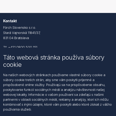
Kontakt
Förch Slovensko s.r.o.
Stará Vajnorská 11841/37,
831 04 Bratislava
Tf: +421 0800 500 151
Táto webová stránka používa súbory
Email: office@foerch.sk
cookie
Kontaktujte nás
Na našich webových stránkach používame vlastné súbory cookie a
súbory cookie tretích strán, aby sme vám poskytli príjemné a
Informácie
prispôsobené online služby. Používajú sa na prispôsobenie obsahu,
Imprint
poskytovanie funkcií sociálnych médií a analýzu návštevnosti našej
Vyhlásenie k ochrane údajov
webovej lokality. Informácie o vašom používaní sa zdieľajú s našimi
Všeobecné dodacie a obchodné podmienky
partnermi v oblasti sociálnych médií, reklamy a analýzy, ktorí ich môžu
Obchodný zástupca
kombinovať s inými údajmi, ktoré vám poskytli alebo ktoré získali z vášho
používania služieb.