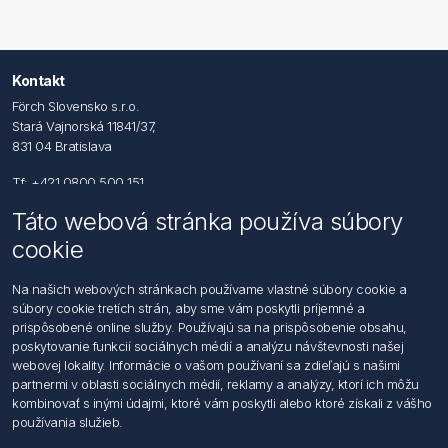
Kontakt
Förch Slovensko s.r.o.
Stará Vajnorská 11841/37,
831 04 Bratislava
Tf: +421 0800 500 151
Táto webová stránka používa súbory
Email: office@foerch.sk
cookie
Kontaktujte nás
Na našich webových stránkach používame vlastné súbory cookie a
súbory cookie tretích strán, aby sme vám poskytli príjemné a
Informácie
prispôsobené online služby. Používajú sa na prispôsobenie obsahu,
Imprint
poskytovanie funkcií sociálnych médií a analýzu návštevnosti našej
Vyhlásenie k ochrane údajov
webovej lokality. Informácie o vašom používaní sa zdieľajú s našimi
Všeobecné dodacie a obchodné podmienky
partnermi v oblasti sociálnych médií, reklamy a analýzy, ktorí ich môžu
Obchodný zástupca
kombinovať s inými údajmi, ktoré vám poskytli alebo ktoré získali z vášho
používania služieb.