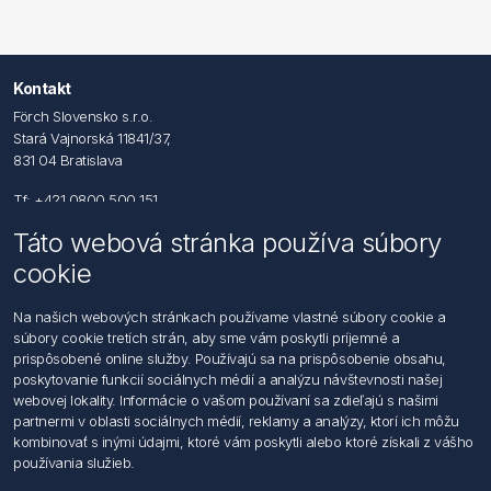
Kontakt
Förch Slovensko s.r.o.
Stará Vajnorská 11841/37,
831 04 Bratislava
Tf: +421 0800 500 151
Táto webová stránka používa súbory
Email: office@foerch.sk
cookie
Kontaktujte nás
Na našich webových stránkach používame vlastné súbory cookie a
súbory cookie tretích strán, aby sme vám poskytli príjemné a
Informácie
prispôsobené online služby. Používajú sa na prispôsobenie obsahu,
Imprint
poskytovanie funkcií sociálnych médií a analýzu návštevnosti našej
Vyhlásenie k ochrane údajov
webovej lokality. Informácie o vašom používaní sa zdieľajú s našimi
Všeobecné dodacie a obchodné podmienky
partnermi v oblasti sociálnych médií, reklamy a analýzy, ktorí ich môžu
Obchodný zástupca
kombinovať s inými údajmi, ktoré vám poskytli alebo ktoré získali z vášho
používania služieb.